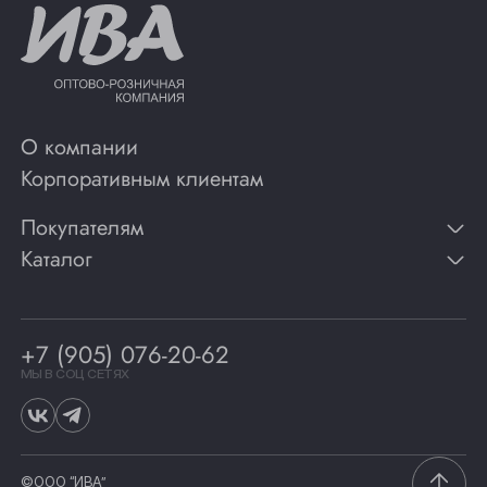
О компании
Корпоративным клиентам
Покупателям
Каталог
Контакты
Публикации
Вино
Способы оплаты
Игристые вина
Гарантии
Коньяк
+7 (905) 076-20-62
Программа лояльности
Виски
Винотеки
МЫ В СОЦ СЕТЯХ
Гастрономия
©ООО “ИВА”