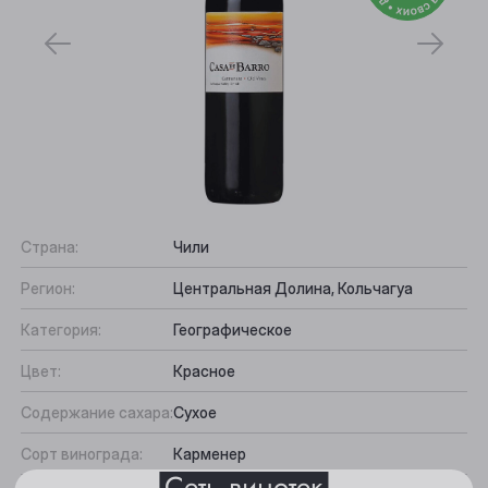
Страна:
Чили
Регион:
Центральная Долина, Кольчагуа
Выберите ваш город
Категория:
Географическое
Анжеро-Судженск
Цвет:
Красное
Барнаул
Содержание сахара:
Сухое
Белово
Сорт винограда:
Карменер
Сеть винотек