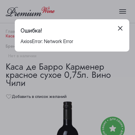
Ошибка!
Главная
Каталог
Вино
Каса де Барро Карменер красное сухое 0,75л. Вино Чили
AxiosError: Network Error
|
Бренд:
Casa de Barro
Артикул:
31044
Нет в наличии
Каса де Барро Карменер
красное сухое 0,75л. Вино
Чили
Добавить в список желаний