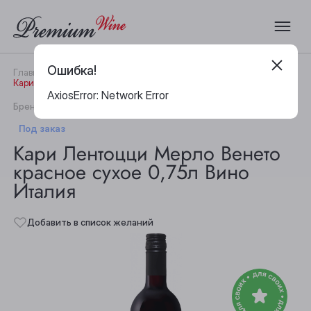
Ошибка!
Главная
Каталог
Вино
Кари Лентоцци Мерло Венето красное сухое 0,75л Вино Италия
AxiosError: Network Error
|
Бренд:
Cari Lentozzi
Артикул:
24806
Под заказ
Кари Лентоцци Мерло Венето
красное сухое 0,75л Вино
Италия
Добавить в список желаний