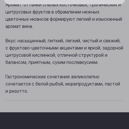
Новосибирск
Аромат: оттенки спелых косточковых, тропических и
цитрусовых фруктов в обрамлении нежных
Осинники
цветочных нюансов формируют легкий и изысканный
Прокопьевск
аромат вина.
Томск
Вкус: насыщенный, питкий, легкий, чистый и свежий,
с фруктово-цветочными акцентами и яркой, задорной
Юрга
цитрусовой кислинкой, отличной структурой и
балансом, приятным, сухим послевкусием.
Гастрономические сочетания: великолепно
сочетается с белой рыбой, морепродуктами, пастой
и ризотто.