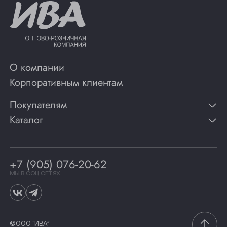
О компании
Корпоративным клиентам
Покупателям
Каталог
Контакты
Публикации
Вино
Способы оплаты
Игристые вина
Гарантии
Коньяк
+7 (905) 076-20-62
Программа лояльности
Виски
Винотеки
МЫ В СОЦ СЕТЯХ
Гастрономия
©ООО “ИВА”