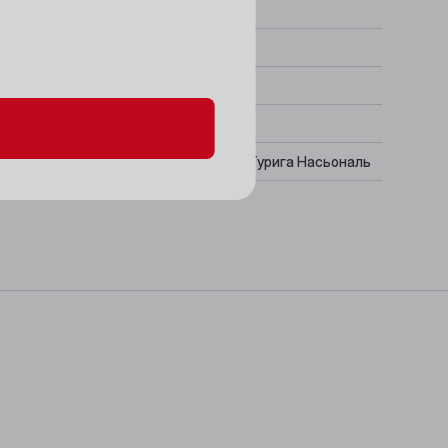
данных и файлов cookie
та Као, Тинта Баррока, Тинта Рориз, Турига Насьональ
ансированный, Фруктово-ягодный
да из красного мяса, Рыба