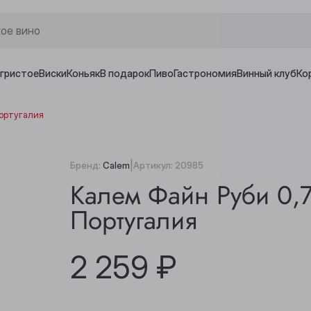
игристое
Виски
Коньяк
В подарок
Пиво
Гастрономия
Винный клуб
Ко
Португалия
|
Бренд:
Calem
Артикул:
20985
Калем Файн Руби 0,
Португалия
2 259 ₽