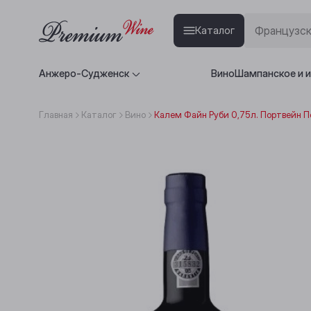
Каталог
Анжеро-Судженск
Вино
Шампанское и 
Главная
Каталог
Вино
Калем Файн Руби 0,75л. Портвейн 