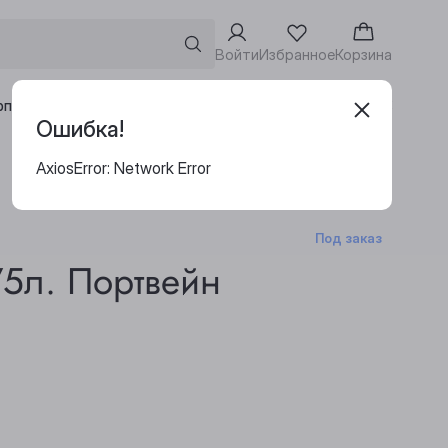
Войти
Избранное
Корзина
Адреса винотек
рпоративным клиентам
Ошибка!
AxiosError: Network Error
Под заказ
75л. Портвейн