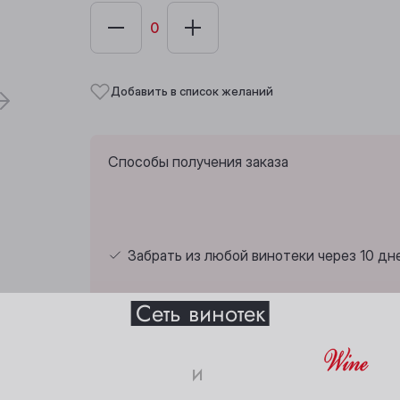
Добавить в список желаний
Способы получения заказа
Забрать из любой винотеки через 10 дн
Выберите ваш город
Сеть винотек
Анжеро-Судженск
Междуреченск
и
Барнаул
Мыски
Страна:
Португалия