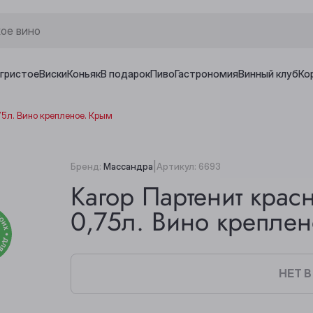
игристое
Виски
Коньяк
В подарок
Пиво
Гастрономия
Винный клуб
Ко
75л. Вино крепленое. Крым
|
Бренд:
Массандра
Артикул:
6693
Кагор Партенит крас
0,75л. Вино креплен
НЕТ 