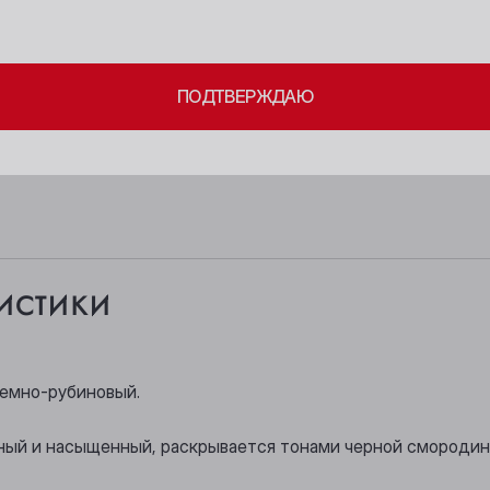
Берёзовский
Новосибирск
ите свое совершеннолетие и согласие
на обработку личных 
Бийск
Осинники
ПОДТВЕРЖДАЮ
Кемерово
Прокопьевск
Киселёвск
Томск
Ленинск-Кузнецкий
Юрга
истики
темно-рубиновый.
ный и насыщенный, раскрывается тонами черной смородин