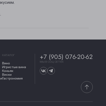
вкусием.
.
+7 (905) 076-20-62
КАТАЛОГ
МЫ В СОЦ СЕТЯХ
Вино
Игристые вина
Коньяк
Виски
ти
Гастрономия