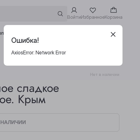
Войти
Избранное
Корзина
Адреса винотек
рпоративным клиентам
Ошибка!
AxiosError: Network Error
Нет в наличии
ное сладкое
ое. Крым
В НАЛИЧИИ