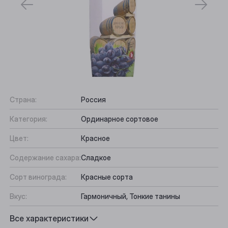
Страна:
Россия
Категория:
Ординарное сортовое
Цвет:
Красное
Содержание сахара:
Сладкое
Выберите ваш город
Сорт винограда:
Красные сорта
Анжеро-Судженск
Вкус:
Гармоничный, Тонкие танины
Барнаул
Подходит к:
Рагу, Десерты
Все характеристики