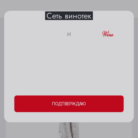
Белово
Сеть винотек
Берёзовский
Бийск
и
18+
Кемерово
Другие товары бренда
Киселёвск
Пожалуйста, подтвердите свое
30515
Ленинск-Кузнецкий
совершеннолетие и согласие
на обработку
Междуреченск
личных данных и файлов cookie
Мыски
ПОДТВЕРЖДАЮ
Новокузнецк
Новосибирск
Осинники