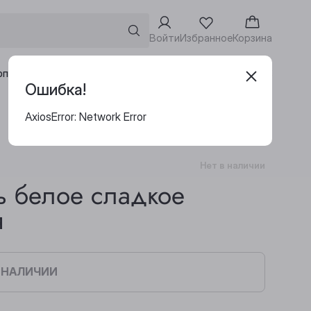
Войти
Избранное
Корзина
Адреса винотек
рпоративным клиентам
Ошибка!
AxiosError: Network Error
Нет в наличии
ь белое сладкое
я
В НАЛИЧИИ