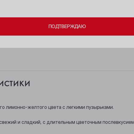
Берёзовский
Новосибирск
ите свое совершеннолетие и согласие
на обработку личных 
Бийск
Осинники
ПОДТВЕРЖДАЮ
Кемерово
Прокопьевск
Киселёвск
Томск
Ленинск-Кузнецкий
Юрга
истики
ого лимонно-желтого цвета с легкими пузырьками.
 свежий и сладкий, с длительным цветочным послевкусием