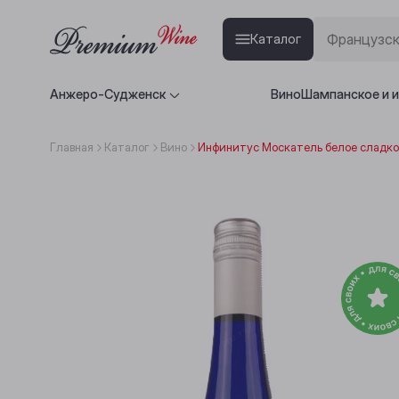
Каталог
Анжеро-Судженск
Вино
Шампанское и 
Главная
Каталог
Вино
Инфинитус Москатель белое сладко