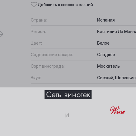
Добавить в список желаний
Страна:
Испания
Регион:
Кастилия Ла Манч
Цвет:
Белое
Содержание сахара:
Сладкое
Сорт винограда:
Москатель
Вкус:
Свежий, Шелковис
Выберите ваш город
Подходит к:
Сыр, Китайская кух
Все характеристики
Сеть винотек
Анжеро-Судженск
Междуреченск
и
Барнаул
Мыски
18+
Белово
Новокузнецк