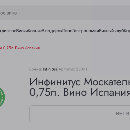
игристое
Виски
Коньяк
В подарок
Пиво
Гастрономия
Винный клуб
Ко
е 0,75л. Вино Испания
|
Бренд:
Infinitus
Артикул:
29941
Инфинитус Москател
0,75л. Вино Испани
НЕТ 