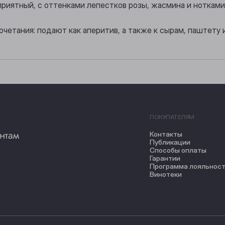
риятный, с оттенками лепестков розы, жасмина и нотками 
четания: подают как аперитив, а также к сырам, паштету 
ПОКУПАТЕЛЯМ
нтам
Контакты
Публикации
Способы оплаты
Гарантии
Программа лояльнос
Винотеки