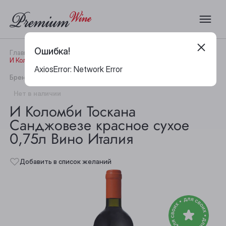
Ошибка!
Главная
Каталог
Вино
И Коломби Тоскана Санджовезе красное сухое 0,75л Вино Италия
AxiosError: Network Error
|
Бренд:
I Colombi
Артикул:
29424
Нет в наличии
И Коломби Тоскана
Санджовезе красное сухое
0,75л Вино Италия
Добавить в список желаний