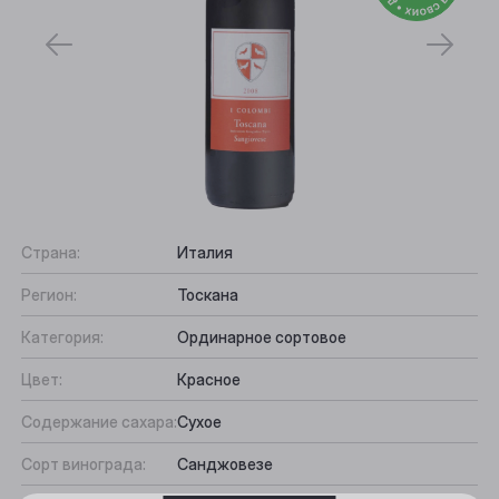
Страна:
Италия
Регион:
Тоскана
Выберите ваш город
Категория:
Ординарное сортовое
Цвет:
Красное
Анжеро-Судженск
Содержание сахара:
Сухое
Барнаул
Сорт винограда:
Санджовезе
Белово