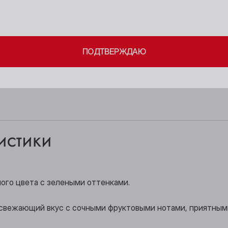
Берёзовский
Новосибирск
ите свое совершеннолетие и согласие
на обработку личных 
Бийск
Осинники
ПОДТВЕРЖДАЮ
Кемерово
Прокопьевск
Киселёвск
Томск
Ленинск-Кузнецкий
Юрга
истики
ного цвета с зелеными оттенками.
освежающий вкус с сочными фруктовыми нотами, приятным