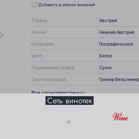
Добавить в список желаний
Страна:
Австрия
Регион:
Нижняя Австрия
Категория:
Географическое
Цвет:
Белое
Содержание сахара:
Сухое
Сорт винограда:
Грюнер Вельтлине
Выберите ваш город
Вкус:
Освежающий, Орех
Все характеристики
Сеть винотек
Подходит к:
Ветчина, Свинина,
Анжеро-Судженск
Междуреченск
и
Барнаул
Мыски
18+
Белово
Новокузнецк