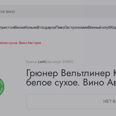
игристое
Виски
Коньяк
В подарок
Пиво
Гастрономия
Винный клуб
Ко
елое сухое. Вино Австрия
|
Бренд:
Leth
Артикул:
20960
Грюнер Вельтлинер К
белое сухое. Вино А
НЕТ 