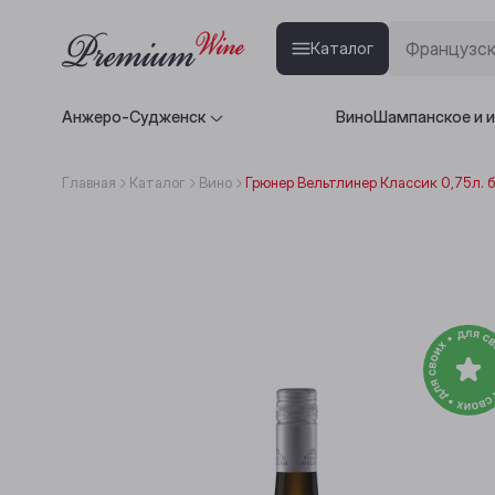
Каталог
Анжеро-Судженск
Вино
Шампанское и 
Главная
Каталог
Вино
Грюнер Вельтлинер Классик 0,75л. б