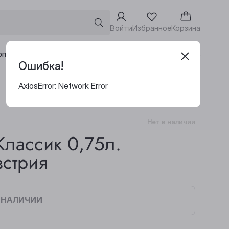
Войти
Избранное
Корзина
Адреса винотек
рпоративным клиентам
Ошибка!
AxiosError: Network Error
Нет в наличии
лассик 0,75л.
встрия
В НАЛИЧИИ