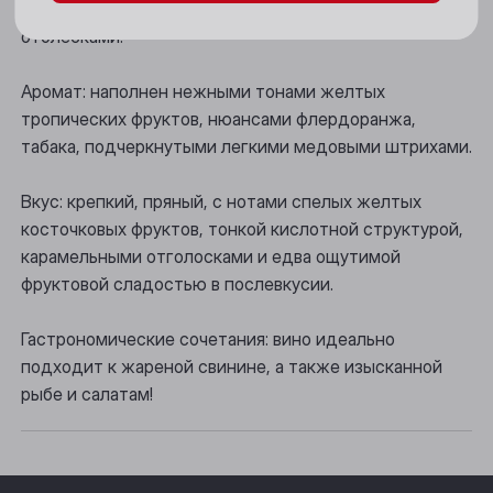
Цвет: зелено-желтый цвет с серебристыми
Новосибирск
отблесками.
Осинники
Аромат: наполнен нежными тонами желтых
Прокопьевск
тропических фруктов, нюансами флердоранжа,
табака, подчеркнутыми легкими медовыми штрихами.
Томск
Вкус: крепкий, пряный, с нотами спелых желтых
Юрга
косточковых фруктов, тонкой кислотной структурой,
карамельными отголосками и едва ощутимой
фруктовой сладостью в послевкусии.
Гастрономические сочетания: вино идеально
подходит к жареной свинине, а также изысканной
рыбе и салатам!