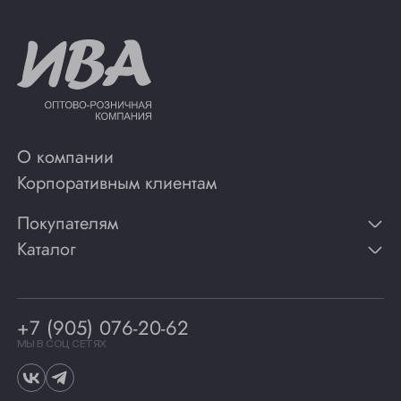
О компании
Корпоративным клиентам
Покупателям
Каталог
Контакты
Публикации
Вино
Способы оплаты
Игристые вина
Гарантии
Коньяк
+7 (905) 076-20-62
Программа лояльности
Виски
Винотеки
МЫ В СОЦ СЕТЯХ
Гастрономия