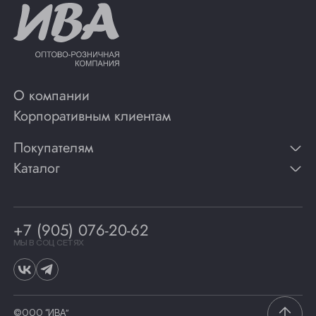
О компании
Корпоративным клиентам
Покупателям
Каталог
Контакты
Публикации
Вино
Способы оплаты
Игристые вина
Гарантии
Коньяк
+7 (905) 076-20-62
Программа лояльности
Виски
Винотеки
МЫ В СОЦ СЕТЯХ
Гастрономия
©ООО “ИВА”