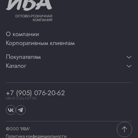
О компании
Корпоративным клиентам
Покупателям
Каталог
Контакты
Публикации
Вино
Способы оплаты
Игристые вина
Гарантии
Коньяк
+7 (905) 076-20-62
Программа лояльности
Виски
Винотеки
МЫ В СОЦ СЕТЯХ
Гастрономия
©ООО “ИВА”
Политика конфиденциальности