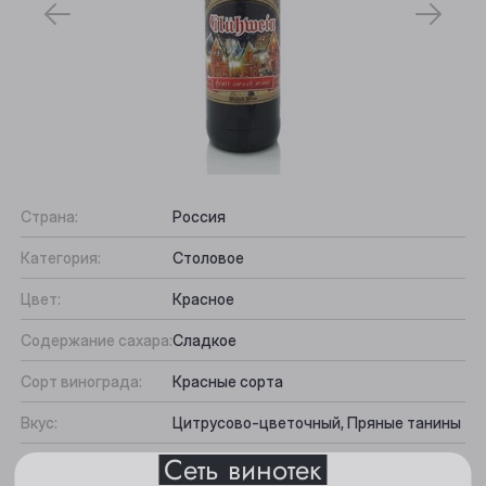
Страна:
Россия
Категория:
Столовое
Выберите ваш город
Цвет:
Красное
Содержание сахара:
Сладкое
Анжеро-Судженск
Сорт винограда:
Красные сорта
Барнаул
Вкус:
Цитрусово-цветочный, Пряные танины
Белово
Сеть винотек
Подходит к:
Выпечка, Десерты, Аперитив
Все характеристики
Берёзовский