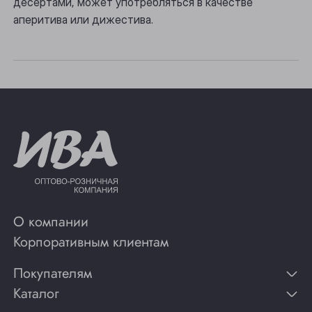
десертами, может употребляться в качестве
аперитива или дижестива.
Юрга
О компании
Корпоративным клиентам
Покупателям
Каталог
Контакты