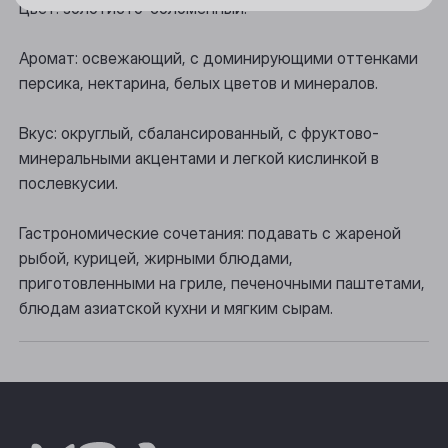
Цвет: золотисто-соломенный.
Осинники
Аромат: освежающий, с доминирующими оттенками
Прокопьевск
персика, нектарина, белых цветов и минералов.
Томск
Вкус: округлый, сбалансированный, с фруктово-
минеральными акцентами и легкой кислинкой в
Юрга
послевкусии.
Гастрономические сочетания: подавать с жареной
рыбой, курицей, жирными блюдами,
приготовленными на гриле, печеночными паштетами,
блюдам азиатской кухни и мягким сырам.