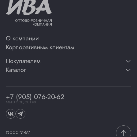
О компании
Корпоративным клиентам
Покупателям
Каталог
Контакты
Публикации
Вино
Способы оплаты
Игристые вина
Гарантии
Коньяк
+7 (905) 076-20-62
Программа лояльности
Виски
Винотеки
МЫ В СОЦ СЕТЯХ
Гастрономия
©ООО “ИВА”