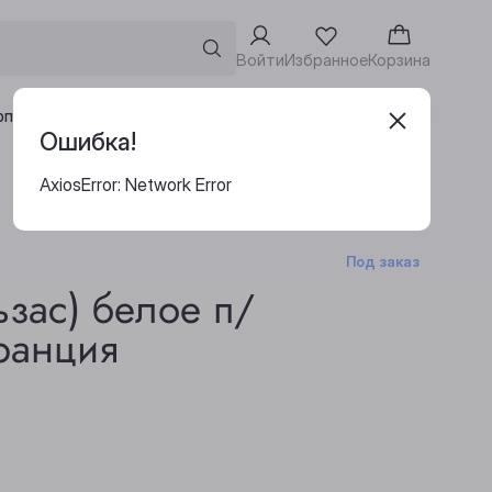
Войти
Избранное
Корзина
Адреса винотек
рпоративным клиентам
Ошибка!
AxiosError: Network Error
Под заказ
зас) белое п/
ранция