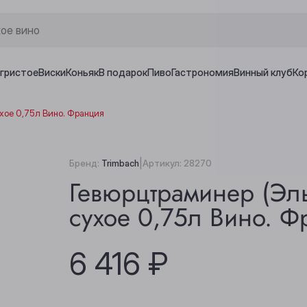
игристое
Виски
Коньяк
В подарок
Пиво
Гастрономия
Винный клуб
Ко
хое 0,75л Вино. Франция
|
Бренд:
Trimbach
Артикул:
28270
Гевюрцтраминер (Эль
сухое 0,75л Вино. Ф
6 416 ₽