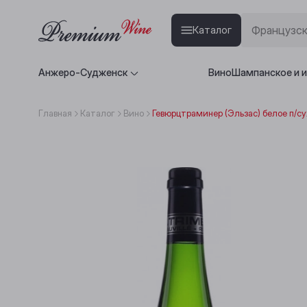
Каталог
Анжеро-Судженск
Вино
Шампанское и 
Главная
Каталог
Вино
Гевюрцтраминер (Эльзас) белое п/су