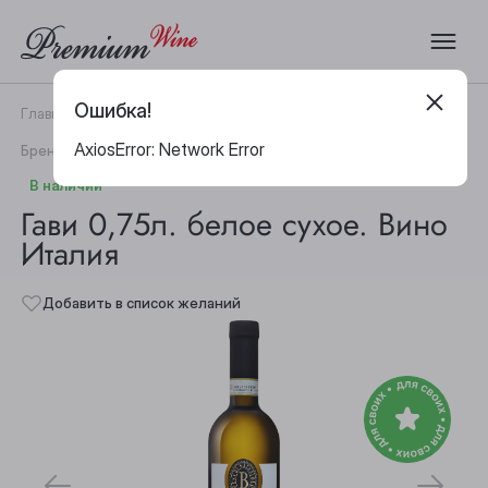
Ошибка!
Главная
Каталог
Вино
Гави 0,75л. белое сухое. Вино Италия
AxiosError: Network Error
|
Бренд:
Batasiolo
Артикул:
17787
В наличии
Гави 0,75л. белое сухое. Вино
Италия
Добавить в список желаний