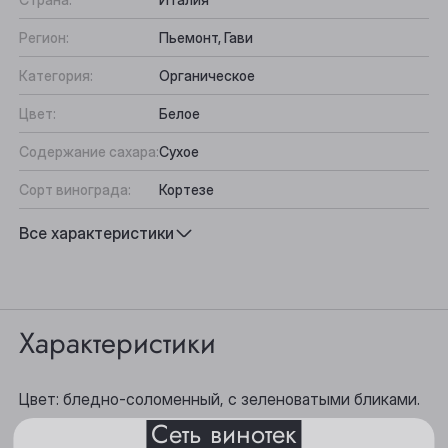
Регион:
Пьемонт, Гави
Категория:
Органическое
Цвет:
Белое
Содержание сахара:
Сухое
Сорт винограда:
Кортезе
Вкус:
Фруктово-цитрусовый
Все характеристики
Выберите ваш город
Подходит к:
Морепродукты, Паста, Рыба, Аперитив
Анжеро-Судженск
Характеристики
Барнаул
Белово
Цвет: бледно-соломенный, с зеленоватыми бликами.
Сеть винотек
Берёзовский