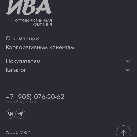
О компании
Корпоративным клиентам
Покупателям
Каталог
Контакты
Публикации
Вино
Способы оплаты
Игристые вина
Гарантии
Коньяк
+7 (905) 076-20-62
Программа лояльности
Виски
Винотеки
МЫ В СОЦ СЕТЯХ
Гастрономия
©ООО “ИВА”