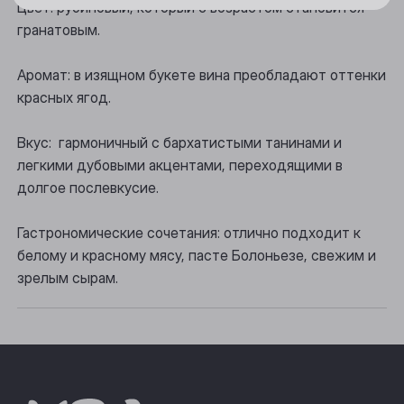
Цвет: рубиновый, который с возрастом становится
гранатовым.
Осинники
Прокопьевск
Аромат: в изящном букете вина преобладают оттенки
красных ягод.
Томск
Вкус: гармоничный с бархатистыми танинами и
Юрга
легкими дубовыми акцентами, переходящими в
долгое послевкусие.
Гастрономические сочетания: отлично подходит к
белому и красному мясу, пасте Болоньезе, свежим и
зрелым сырам.