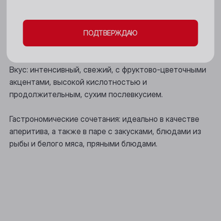
Мыски
Аромат: выразительный, с соблазнительными тонами
спелой груши и персика, бузины, флердоранжа,
ПОДТВЕРЖДАЮ
Новокузнецк
шалфея и аниса.
Новосибирск
Вкус: интенсивный, свежий, с фруктово-цветочными
Осинники
акцентами, высокой кислотностью и
продолжительным, сухим послевкусием.
Прокопьевск
Томск
Гастрономические сочетания: идеально в качестве
аперитива, а также в паре с закусками, блюдами из
Юрга
рыбы и белого мяса, пряными блюдами.