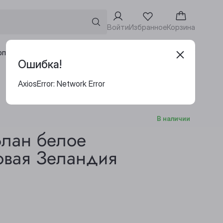
Войти
Избранное
Корзина
Адреса винотек
рпоративным клиентам
Ошибка!
AxiosError: Network Error
В наличии
лан белое
овая Зеландия