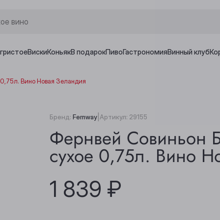
игристое
Виски
Коньяк
В подарок
Пиво
Гастрономия
Винный клуб
Ко
 0,75л. Вино Новая Зеландия
|
Бренд:
Fernway
Артикул:
29155
Фернвей Совиньон Б
сухое 0,75л. Вино Н
1 839 ₽