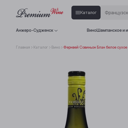
Каталог
Анжеро-Судженск
Вино
Шампанское и 
Главная
Каталог
Вино
Фернвей Совиньон Блан белое сухое