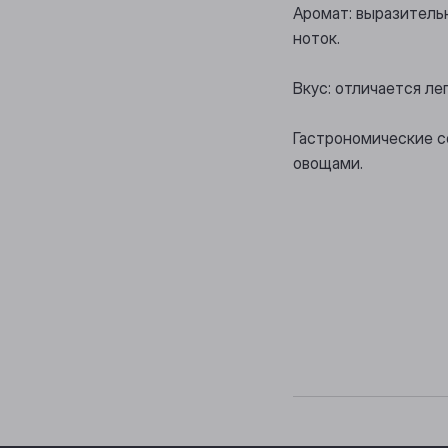
Аромат: выразитель
ноток.
Вкус: отличается л
Гастрономические с
овощами.