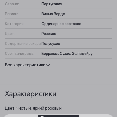
Страна:
Португалия
Регион:
Винью Верде
Категория:
Ординарное сортовое
Цвет:
Розовое
Содержание сахара:
Полусухое
Сорт винограда:
Борракал, Сузао, Эшпадейру
Вкус:
Фруктово-ягодный, Мягкий
Все характеристики
Выберите ваш город
Подходит к:
Салаты, Закуски, Десерты
Анжеро-Судженск
Характеристики
Барнаул
Цвет: чистый, яркий розовый.
Белово