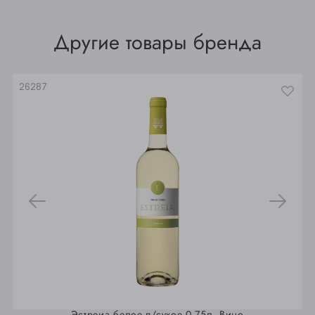
Томск
Другие товары бренда
Юрга
26287
Эстреиа белое п/сухое 0,75л. Вино