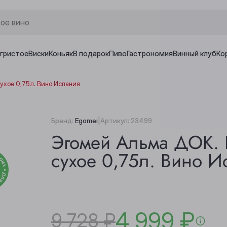
игристое
Виски
Коньяк
В подарок
Пиво
Гастрономия
Винный клуб
Ко
ухое 0,75л. Вино Испания
|
Бренд:
Egomei
Артикул:
23499
Эгомей Альма ДОК. 
сухое 0,75л. Вино И
4 999 ₽
9 728 ₽