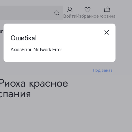
Войти
Избранное
Корзина
Адреса винотек
рпоративным клиентам
Ошибка!
AxiosError: Network Error
Под заказ
Риоха красное
спания