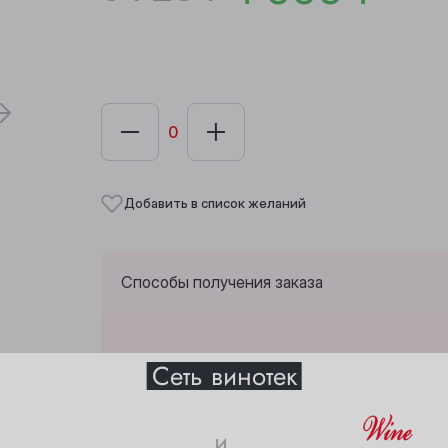
Добавить в список желаний
Способы получения заказа
Выберите ваш город
Сеть винотек
Забрать из любой винотеки через 10 дн
Анжеро-Судженск
Междуреченск
и
Барнаул
Мыски