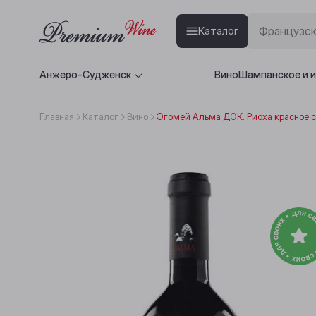
Каталог
Анжеро-Судженск
Вино
Шампанское и 
Главная
Каталог
Вино
Эгомей Альма ДОК. Риоха красное с