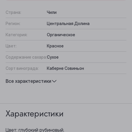
Страна:
Чили
Регион:
Центральная Долина
Категория:
Органическое
Цвет:
Красное
Содержание сахара:
Сухое
Сорт винограда:
Каберне Совиньон
Вкус:
Округлый, Фруктово-шоколадный
Все характеристики
Выберите ваш город
Подходит к:
Выдержанные сыры, Баранина, Стейк
Анжеро-Судженск
Характеристики
Барнаул
Белово
Цвет: глубокий рубиновый.