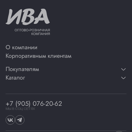
О компании
Корпоративным клиентам
Покупателям
Каталог
Контакты
Публикации
Вино
Способы оплаты
Игристые вина
Гарантии
Коньяк
+7 (905) 076-20-62
Программа лояльности
Виски
Винотеки
МЫ В СОЦ СЕТЯХ
Гастрономия