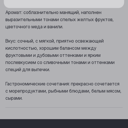
Новосибирск
Аромат: соблазнительно манящий, наполнен
Осинники
выразительными тонами спелых желтых фруктов,
цветочного меда и ванили.
Прокопьевск
Томск
Вкус: сочный, с мягкой, приятно освежающей
кислотностью, хорошим балансом между
Юрга
фруктовыми и дубовыми оттенками и ярким
послевкусием со сливочными тонами и оттенками
специй для выпечки.
Гастрономические сочетания: прекрасно сочетается
с морепродуктами, рыбными блюдами, белым мясом,
сырами.