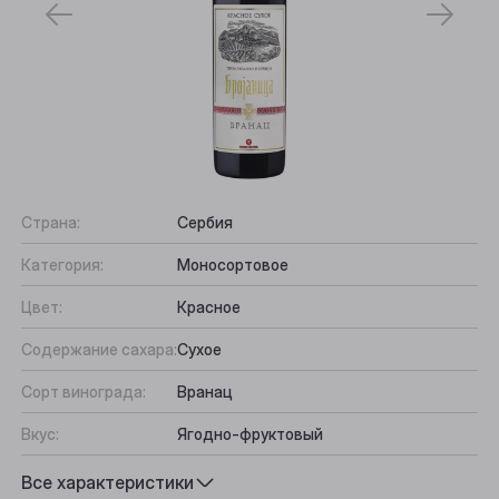
Страна:
Сербия
Категория:
Моносортовое
Цвет:
Красное
Содержание сахара:
Сухое
Сорт винограда:
Вранац
Вкус:
Ягодно-фруктовый
Подходит к:
Мясо на гриле, Твёрдые сыры
Все характеристики