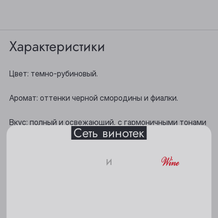
Характеристики
Выберите ваш город
Цвет: темно-рубиновый.
Анжеро-Судженск
Барнаул
Аромат: оттенки черной смородины и фиалки.
Белово
Вкус: полный и освежающий, с гармоничными тонами
Сеть винотек
ягод и легкой терпкостью, послевкусие долгое,
Берёзовский
приятное.
Бийск
и
Гастрономические сочетания: хорошо сочетается с
18+
Кемерово
твердыми сырами, красным мясом на гриле, овощами
и дичью.
Киселёвск
Пожалуйста, подтвердите свое
Ленинск-Кузнецкий