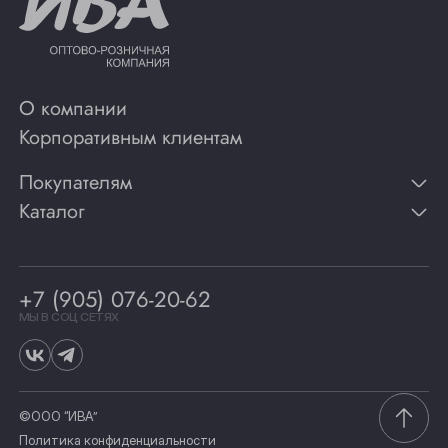
О компании
Корпоративным клиентам
Покупателям
Каталог
Контакты
Публикации
Вино
Способы оплаты
Игристые вина
Гарантии
Коньяк
+7 (905) 076-20-62
Программа лояльности
Виски
Винотеки
МЫ В СОЦ СЕТЯХ
Гастрономия
©ООО “ИВА”
Политика конфиденциальности