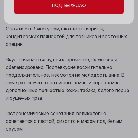
ПОДТВЕРЖДАЮ
Новокузнецк
Аромат: раскрывается богатыми тонами черники,
Новосибирск
вишни Морель, черной смородины и шелковицы.
Сложность букету придают ноты корицы,
Осинники
кондитерских пряностей для пряников и восточных
специй.
Прокопьевск
Томск
Вкус: начинается чудесно ароматно, фруктово и
сбалансировано. Послевкусие восхитительно
Юрга
продолжительное, несмотря на молодость вина. В
нем ярко звучат тона вишни, сливы и чернослива,
дополненные пряностью кожи, табака, белого перца
и сушеных трав.
Гастрономические сочетания: великолепно
сочетается с пастой, ризотто и мясом под белым
соусом.