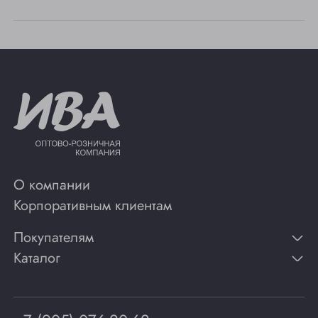
О компании
Корпоративным клиентам
Покупателям
Каталог
Контакты
Публикации
Вино
Способы оплаты
Игристые вина
Гарантии
Коньяк
Программа лояльности