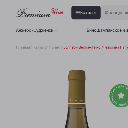
Каталог
Анжеро-Судженск
Вино
Шампанское и 
Главная
Каталог
Вино
Болгери Верментино. Чиприана Пагу