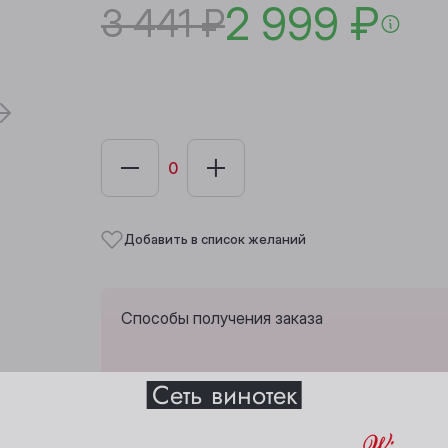
2 999 ₽
3 441 ₽
Добавить в список желаний
Способы получения заказа
Выберите ваш город
Сеть винотек
Анжеро-Судженск
Междуреченск
Забрать из любой винотеки через 10 дн