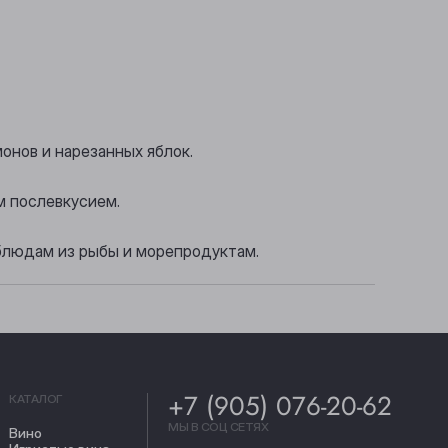
онов и нарезанных яблок.
м послевкусием.
 блюдам из рыбы и морепродуктам.
+7 (905) 076-20-62
КАТАЛОГ
МЫ В СОЦ СЕТЯХ
Вино