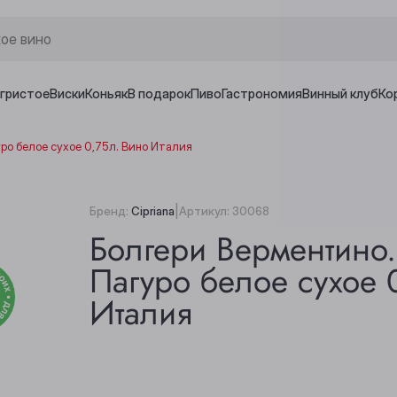
игристое
Виски
Коньяк
В подарок
Пиво
Гастрономия
Винный клуб
Ко
ро белое сухое 0,75л. Вино Италия
|
Бренд:
Cipriana
Артикул:
30068
Болгери Верментино
Пагуро белое сухое 
Италия