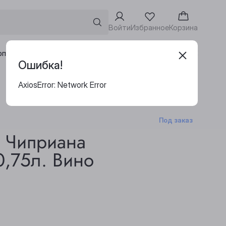
Войти
Избранное
Корзина
Адреса винотек
рпоративным клиентам
Ошибка!
AxiosError: Network Error
Под заказ
. Чиприана
0,75л. Вино