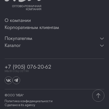
О компании
Корпоративным клиентам
Покупателям
Каталог
Контакты
Публикации
Вино
Способы оплаты
Игристые вина
Гарантии
Коньяк
+7 (905) 076-20-62
Программа лояльности
Виски
Винотеки
МЫ В СОЦ СЕТЯХ
Гастрономия
©ООО “ИВА”
Политика конфиденциальности
Сделано в
its.agency