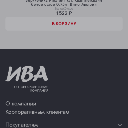
Берккёнихь Рислинг кат. Квалитетсвайн
белое сухое 0,75л. Вино Австрия
Белое
Сухое
1 522 ₽
В КОРЗИНУ
О компании
Корпоративным клиентам
Покупателям