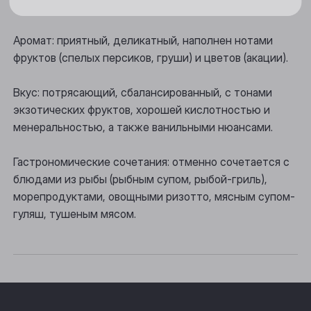
Цвет: золотисто-соломенный.
Новосибирск
Осинники
Аромат: приятный, деликатный, наполнен нотами
фруктов (спелых персиков, груши) и цветов (акации).
Прокопьевск
Вкус: потрясающий, сбалансированный, с тонами
Томск
экзотических фруктов, хорошей кислотностью и
Юрга
менеральностью, а также ванильными нюансами.
Гастрономические сочетания: отменно сочетается с
блюдами из рыбы (рыбным супом, рыбой-гриль),
морепродуктами, овощными ризотто, мясным супом-
гуляш, тушеным мясом.