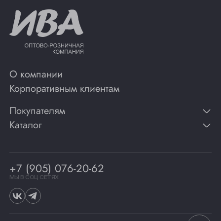
О компании
Корпоративным клиентам
Покупателям
Каталог
Контакты
Публикации
Вино
Способы оплаты
Игристые вина
Гарантии
Коньяк
+7 (905) 076-20-62
Программа лояльности
Виски
Винотеки
МЫ В СОЦ СЕТЯХ
Гастрономия