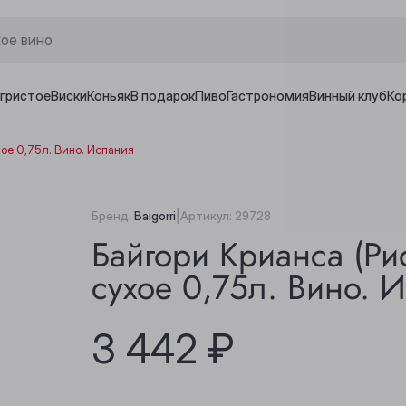
игристое
Виски
Коньяк
В подарок
Пиво
Гастрономия
Винный клуб
Ко
ое 0,75л. Вино. Испания
|
Бренд:
Baigorri
Артикул:
29728
Байгори Крианса (Ри
сухое 0,75л. Вино. 
3 442 ₽