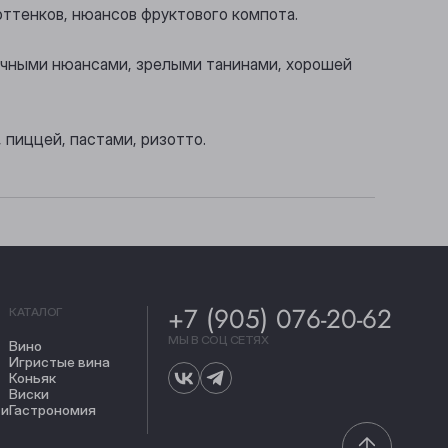
оттенков, нюансов фруктового компота.
лочными нюансами, зрелыми танинами, хорошей
 пиццей, пастами, ризотто.
+7 (905) 076-20-62
КАТАЛОГ
МЫ В СОЦ СЕТЯХ
Вино
Игристые вина
Коньяк
Виски
ти
Гастрономия