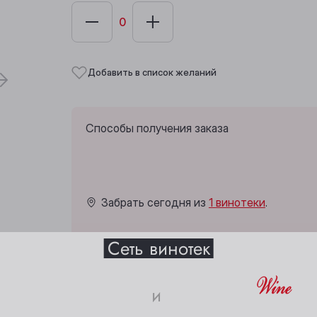
Добавить в список желаний
Способы получения заказа
Забрать сегодня из
1 винотеки
.
Выберите ваш город
Сеть винотек
Анжеро-Судженск
Междуреченск
и
Барнаул
Мыски
Страна:
Испания