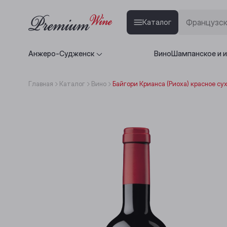
Каталог
Анжеро-Судженск
Вино
Шампанское и 
Главная
Каталог
Вино
Байгори Крианса (Риоха) красное сух