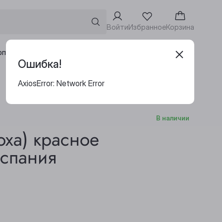
Войти
Избранное
Корзина
Адреса винотек
рпоративным клиентам
Ошибка!
AxiosError: Network Error
В наличии
оха) красное
Испания