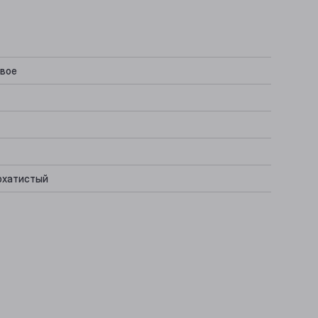
вое
рхатистый
Рагу, Сыр