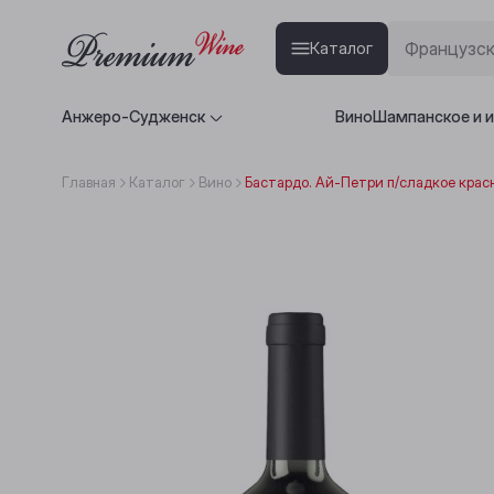
Каталог
Анжеро-Судженск
Вино
Шампанское и 
Главная
Каталог
Вино
Бастардо. Ай-Петри п/сладкое красн