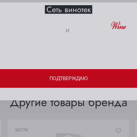
Сеть винотек
Анжеро-Судженск
Междуреченск
и
Барнаул
Мыски
18+
Белово
Новокузнецк
Берёзовский
Новосибирск
ите свое совершеннолетие и согласие
на обработку личных 
Бийск
Осинники
ПОДТВЕРЖДАЮ
Кемерово
Прокопьевск
Киселёвск
Томск
Другие товары бренда
Ленинск-Кузнецкий
Юрга
30776