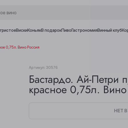
игристое
Виски
Коньяк
В подарок
Пиво
Гастрономия
Винный клуб
Ко
ое 0,75л. Вино Россия
Артикул:
30576
Бастардо. Ай-Петри 
красное 0,75л. Вино
НЕТ 