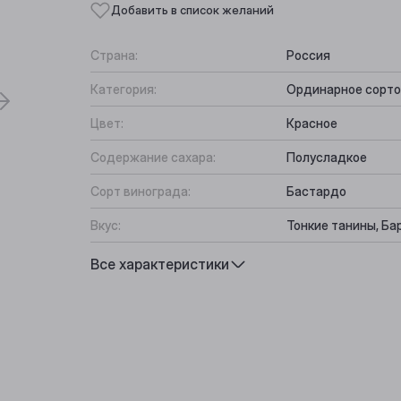
Добавить в список желаний
Страна:
Россия
Категория:
Ординарное сорто
Цвет:
Красное
Содержание сахара:
Полусладкое
Сорт винограда:
Бастардо
Вкус:
Тонкие танины, Ба
Подходит к:
Фруктовый салат, 
Все характеристики
Выберите ваш город