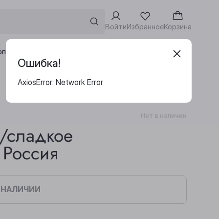
Войти
Избранное
Корзина
Адреса винотек
рпоративным клиентам
Ошибка!
AxiosError: Network Error
Нет в наличии
п/сладкое
 Россия
В НАЛИЧИИ