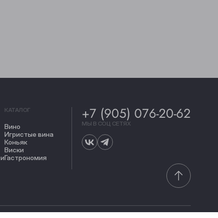
+7 (905) 076-20-62
КАТАЛОГ
МЫ В СОЦ СЕТЯХ
Вино
Игристые вина
Коньяк
Виски
ти
Гастрономия
Сделано в
its.agency