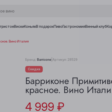
игристое
Виски
Коньяк
В подарок
Пиво
Гастрономия
Винный клуб
Ко
асное. Вино Италия
|
Бренд:
Barricone
Артикул:
28529
Скидка
Барриконе Примитиво
красное. Вино Итали
4 999 ₽