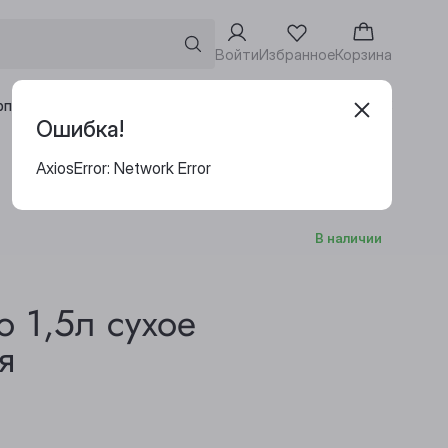
Войти
Избранное
Корзина
Адреса винотек
рпоративным клиентам
Ошибка!
AxiosError: Network Error
В наличии
 1,5л сухое
я