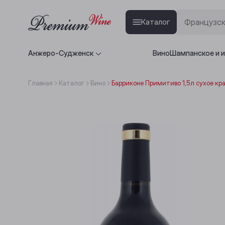
Каталог
Анжеро-Судженск
Вино
Шампанское и 
Главная
Каталог
Вино
Барриконе Примитиво 1,5л сухое кр