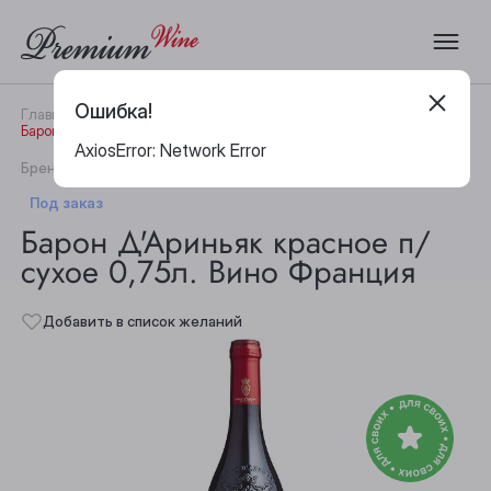
Ошибка!
Главная
Каталог
Вино
Барон Д'Ариньяк красное п/сухое 0,75л. Вино Франция
AxiosError: Network Error
|
Бренд:
Baron d'Arignac
Артикул:
29157
Под заказ
Барон Д'Ариньяк красное п/
сухое 0,75л. Вино Франция
Добавить в список желаний