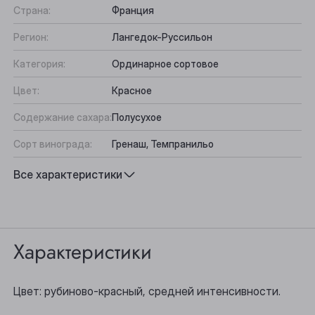
Страна:
Франция
Регион:
Лангедок-Руссильон
Категория:
Ординарное сортовое
Цвет:
Красное
Содержание сахара:
Полусухое
Сорт винограда:
Гренаш, Темпранильо
Вкус:
Пряный, Сбалансированный
Все характеристики
Подходит к:
Колбасы, Сыр, Аперитив
Характеристики
Выберите ваш город
Цвет: рубиново-красный, средней интенсивности.