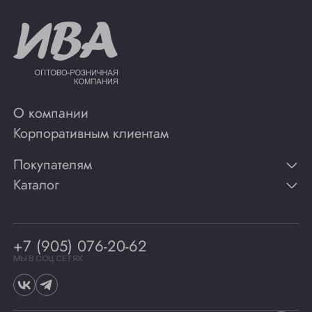
О компании
Корпоративным клиентам
Покупателям
Каталог
Контакты
Публикации
Вино
Способы оплаты
Игристые вина
Гарантии
Коньяк
+7 (905) 076-20-62
Программа лояльности
Виски
Винотеки
МЫ В СОЦ СЕТЯХ
Гастрономия