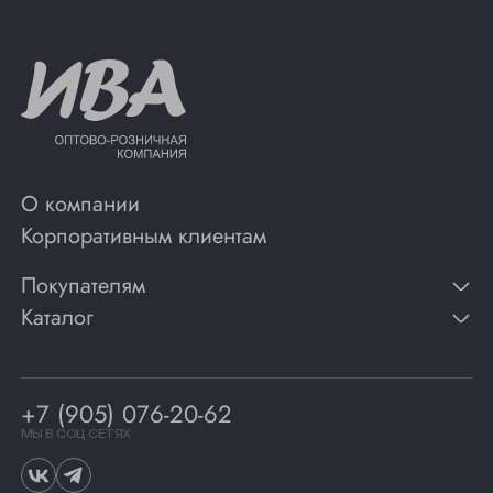
О компании
Корпоративным клиентам
Покупателям
Каталог
Контакты
Публикации
Вино
Способы оплаты
Игристые вина
Гарантии
Коньяк
+7 (905) 076-20-62
Программа лояльности
Виски
Винотеки
МЫ В СОЦ СЕТЯХ
Гастрономия