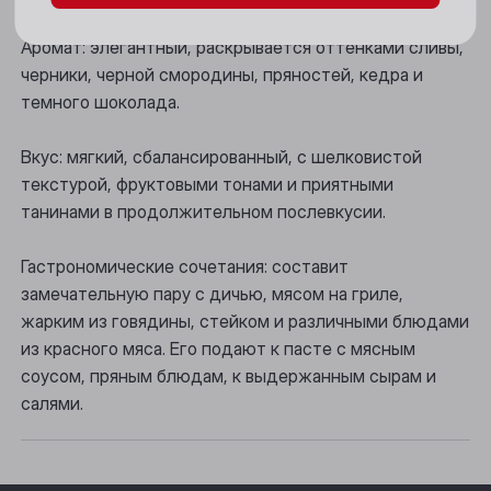
Новосибирск
Аромат: элегантный, раскрывается оттенками сливы,
черники, черной смородины, пряностей, кедра и
Осинники
темного шоколада.
Прокопьевск
Вкус: мягкий, сбалансированный, с шелковистой
Томск
текстурой, фруктовыми тонами и приятными
Юрга
танинами в продолжительном послевкусии.
Гастрономические сочетания: составит
замечательную пару с дичью, мясом на гриле,
жарким из говядины, стейком и различными блюдами
из красного мяса. Его подают к пасте с мясным
соусом, пряным блюдам, к выдержанным сырам и
салями.