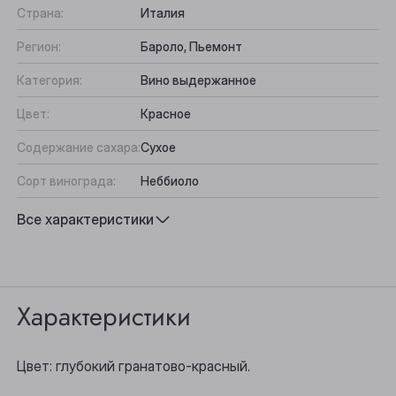
Страна:
Италия
Регион:
Бароло, Пьемонт
Категория:
Вино выдержанное
Цвет:
Красное
Содержание сахара:
Сухое
Сорт винограда:
Неббиоло
Вкус:
Темные фрукты, Сбалансированный,
Все характеристики
Элегантный
Подходит к:
Овощи на гриле, Выдержанные сыры,
Выберите ваш город
Ягнятина, Блюда из красного мяса
Характеристики
Анжеро-Судженск
Цвет: глубокий гранатово-красный.
Барнаул