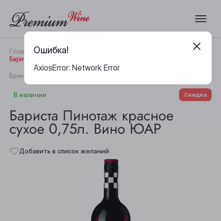
Ошибка!
Главная
Каталог
Вино
Бариста Пинотаж красное сухое 0,75л. Вино ЮАР
AxiosError: Network Error
|
Бренд:
Barista
Артикул:
19995
В наличии
Скидка
Бариста Пинотаж красное
сухое 0,75л. Вино ЮАР
Добавить в список желаний