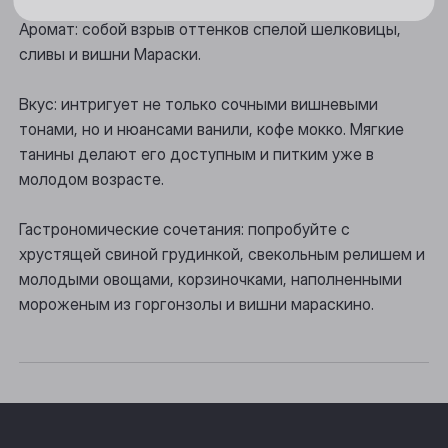
Новосибирск
Аромат: собой взрыв оттенков спелой шелковицы,
Осинники
сливы и вишни Мараски.
Прокопьевск
Вкус: интригует не только сочными вишневыми
тонами, но и нюансами ванили, кофе мокко. Мягкие
Томск
танины делают его доступным и питким уже в
Юрга
молодом возрасте.
Гастрономические сочетания: попробуйте с
хрустящей свиной грудинкой, свекольным релишем и
молодыми овощами, корзиночками, наполненными
мороженым из горгонзолы и вишни мараскино.