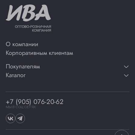
О компании
Корпоративным клиентам
Покупателям
Каталог
Контакты
Публикации
Вино
Способы оплаты
Игристые вина
Гарантии
Коньяк
+7 (905) 076-20-62
Программа лояльности
Виски
Винотеки
МЫ В СОЦ СЕТЯХ
Гастрономия