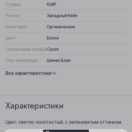
Страна:
ЮАР
Регион:
Западный Кейп
Категория:
Органическое
Цвет:
Белое
Содержание сахара:
Сухое
Сорт винограда:
Шенен Блан
Вкус:
Минеральный, Насыщенный, Фруктово-
Все характеристики
цитрусовый
Выберите ваш город
Подходит к:
Свинина, Рыба, Сыр, Морепродукты
Анжеро-Судженск
Характеристики
Барнаул
Цвет: светло-золотистый, с зеленоватым оттенком.
Белово