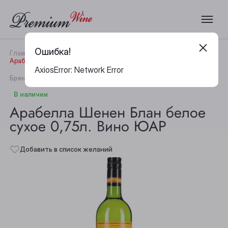
Ошибка!
Главная
Каталог
Вино
Арабелла Шенен Блан белое сухое 0,75л. Вино ЮАР
AxiosError: Network Error
|
Бренд:
Arabella
Артикул:
19991
В наличии
Арабелла Шенен Блан белое
сухое 0,75л. Вино ЮАР
Добавить в список желаний