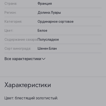
Страна:
Франция
Регион:
Долина Луары
Категория:
Ординарное сортовое
Цвет:
Белое
Содержание сахара:
Полусладкое
Сорт винограда:
Шенен Блан
Вкус:
Сладкий, Фруктовый
Все характеристики
Подходит к:
Рагу, Сыр
Выберите ваш город
Характеристики
Анжеро-Судженск
Барнаул
Цвет: блестящий золотистый.
Белово