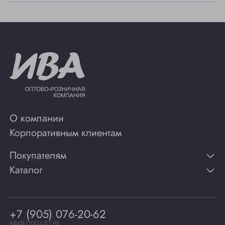
О компании
Корпоративным клиентам
Покупателям
Каталог
Контакты
Публикации
Вино
Способы оплаты
Игристые вина
Гарантии
Коньяк
+7 (905) 076-20-62
Программа лояльности
Виски
Винотеки
МЫ В СОЦ СЕТЯХ