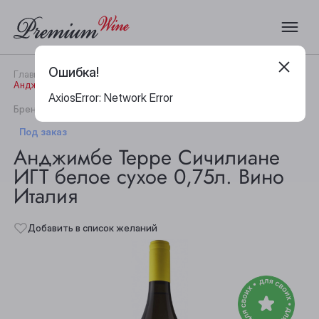
Ошибка!
Главная
Каталог
Вино
Анджимбе Терре Сичилиане ИГТ белое сухое 0,75л. Вино Италия
AxiosError: Network Error
|
Бренд:
Cusumano
Артикул:
20206
Под заказ
Анджимбе Терре Сичилиане
ИГТ белое сухое 0,75л. Вино
Италия
Добавить в список желаний