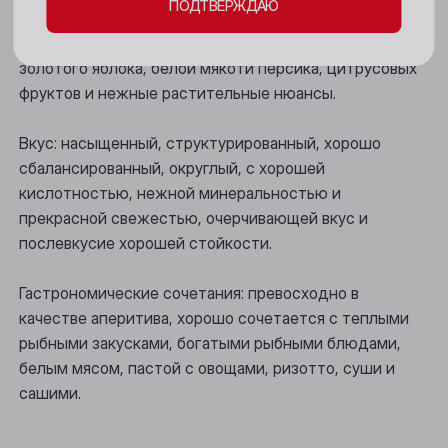
ПОДТВЕРЖДАЮ
Новокузнецк
Аромат: элегантный, раскрываются красивые ноты
Новосибирск
золотого яблока, белой мякоти персика, цитрусовых
фруктов и нежные растительные нюансы.
Осинники
Прокопьевск
Вкус: насыщенный, структурированный, хорошо
сбалансированный, округлый, с хорошей
Томск
кислотностью, нежной минеральностью и
Юрга
прекрасной свежестью, очерчивающей вкус и
послевкусие хорошей стойкости.
Гастрономические сочетания: превосходно в
качестве аперитива, хорошо сочетается с теплыми
рыбными закусками, богатыми рыбными блюдами,
белым мясом, пастой с овощами, ризотто, суши и
сашими.