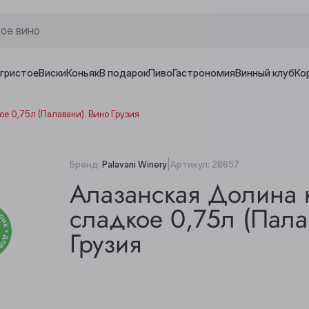
игристое
Виски
Коньяк
В подарок
Пиво
Гастрономия
Винный клуб
Ко
е 0,75л (Палавани). Вино Грузия
|
Бренд:
Palavani Winery
Артикул:
28657
Алазанская Долина 
сладкое 0,75л (Пала
Грузия