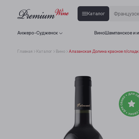
Каталог
Анжеро-Судженск
Вино
Шампанское и 
Главная
Каталог
Вино
Алазанская Долина красное п/сладко