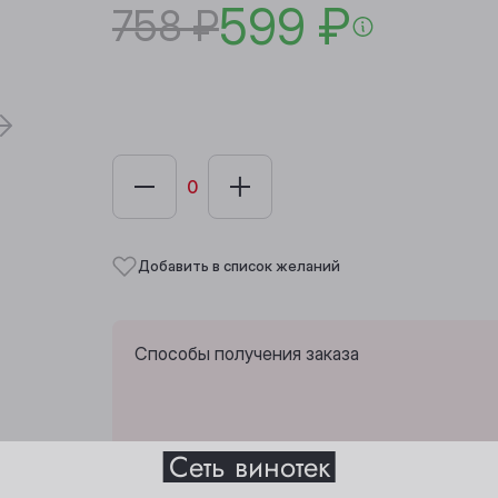
599 ₽
758 ₽
Добавить в список желаний
Способы получения заказа
Выберите ваш город
Сеть винотек
Забрать сегодня из
1 винотеки
.
Анжеро-Судженск
Междуреченск