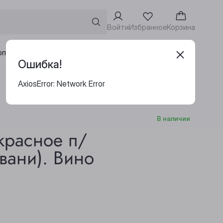
Войти
Избранное
Корзина
Адреса винотек
рпоративным клиентам
Ошибка!
AxiosError: Network Error
В наличии
красное п/
вани). Вино