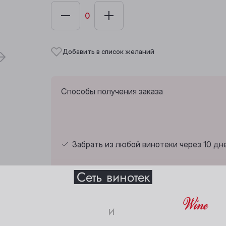
Добавить в список желаний
Способы получения заказа
Забрать из любой винотеки через 10 дн
Выберите ваш город
Сеть винотек
Анжеро-Судженск
Междуреченск
и
Барнаул
Мыски
Страна:
Грузия