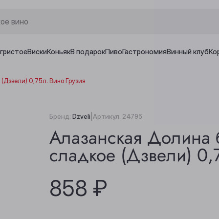
игристое
Виски
Коньяк
В подарок
Пиво
Гастрономия
Винный клуб
Ко
(Дзвели) 0,75л. Вино Грузия
|
Бренд:
Dzveli
Артикул:
24795
Алазанская Долина 
сладкое (Дзвели) 0,
858 ₽