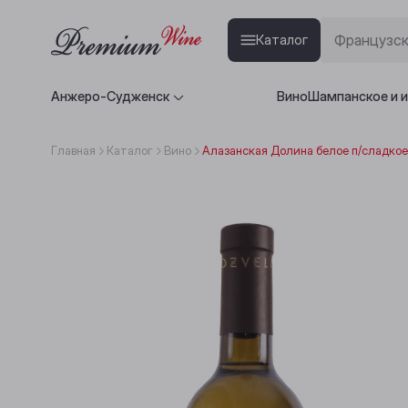
Каталог
Анжеро-Судженск
Вино
Шампанское и 
Главная
Каталог
Вино
Алазанская Долина белое п/сладкое 