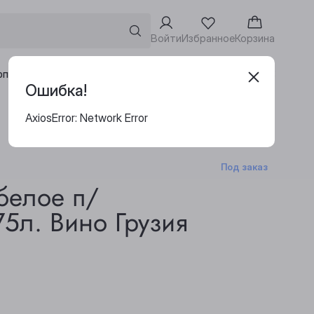
Войти
Избранное
Корзина
Адреса винотек
рпоративным клиентам
Ошибка!
AxiosError: Network Error
Под заказ
белое п/
75л. Вино Грузия