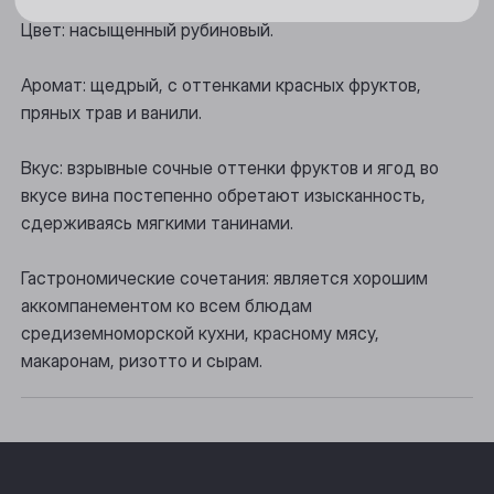
Новосибирск
Цвет: насыщенный рубиновый.
Осинники
Аромат: щедрый, с оттенками красных фруктов,
Прокопьевск
пряных трав и ванили.
Томск
Вкус: взрывные сочные оттенки фруктов и ягод во
Юрга
вкусе вина постепенно обретают изысканность,
сдерживаясь мягкими танинами.
Гастрономические сочетания: является хорошим
аккомпанементом ко всем блюдам
средиземноморской кухни, красному мясу,
макаронам, ризотто и сырам.