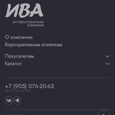
О компании
Корпоративным клиентам
Покупателям
Каталог
Контакты
Публикации
Вино
Способы оплаты
Игристые вина
Гарантии
Коньяк
+7 (905) 076-20-62
Программа лояльности
Виски
Винотеки
МЫ В СОЦ СЕТЯХ
Гастрономия