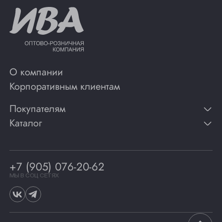
О компании
Корпоративным клиентам
Покупателям
Каталог
Контакты
Публикации
Вино
Способы оплаты
Игристые вина
Гарантии
Коньяк
+7 (905) 076-20-62
Программа лояльности
Виски
Винотеки
МЫ В СОЦ СЕТЯХ
Гастрономия