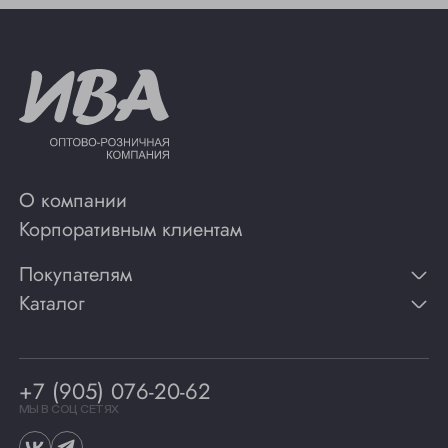
О компании
Корпоративным клиентам
Покупателям
Каталог
Контакты
Публикации
Вино
Способы оплаты
Игристые вина
Гарантии
Коньяк
+7 (905) 076-20-62
Программа лояльности
Виски
Винотеки
МЫ В СОЦ СЕТЯХ
Гастрономия