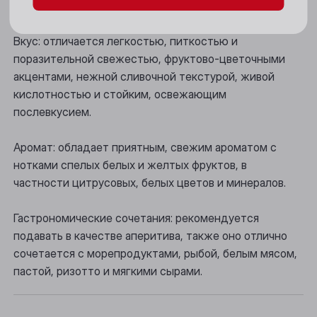
перляжем.
Новосибирск
Вкус: отличается легкостью, питкостью и
Осинники
поразительной свежестью, фруктово-цветочными
акцентами, нежной сливочной текстурой, живой
Прокопьевск
кислотностью и стойким, освежающим
послевкусием.
Томск
Юрга
Аромат: обладает приятным, свежим ароматом с
нотками спелых белых и желтых фруктов, в
частности цитрусовых, белых цветов и минералов.
Гастрономические сочетания: рекомендуется
подавать в качестве аперитива, также оно отлично
сочетается с морепродуктами, рыбой, белым мясом,
пастой, ризотто и мягкими сырами.