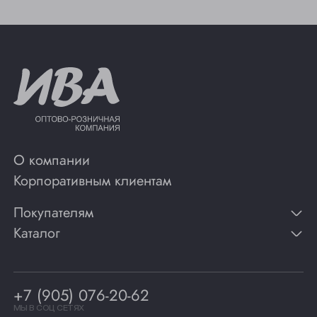
О компании
Корпоративным клиентам
Покупателям
Каталог
Контакты
Публикации
Вино
Способы оплаты
Игристые вина
Гарантии
Коньяк
+7 (905) 076-20-62
Программа лояльности
Виски
Винотеки
МЫ В СОЦ СЕТЯХ
Гастрономия