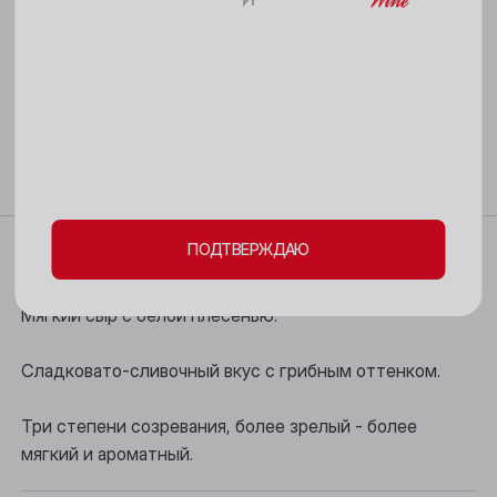
18+
Кемерово
Страна:
Россия
Киселёвск
Категория:
Сыр
Пожалуйста, подтвердите свое
Ленинск-Кузнецкий
совершеннолетие и согласие
на обработку
Междуреченск
личных данных и файлов cookie
Мыски
Характеристики
ПОДТВЕРЖДАЮ
Новокузнецк
Новосибирск
Мягкий сыр с белой плесенью.
Осинники
Сладковато-сливочный вкус с грибным оттенком.
Прокопьевск
Три степени созревания, более зрелый - более
Томск
мягкий и ароматный.
Юрга