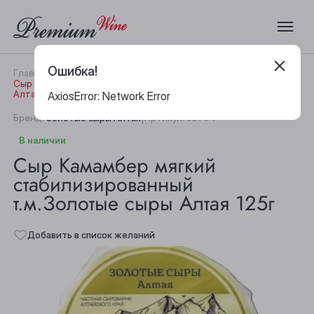
Ошибка!
Главная
Каталог
Гастрономия
Сыр Камамбер мягкий стабилизированный т.м.Золотые сыры
Алтая 125г
AxiosError: Network Error
|
Бренд:
Золотые сыры Алтая
Артикул:
32704
В наличии
Сыр Камамбер мягкий
стабилизированный
т.м.Золотые сыры Алтая 125г
Добавить в список желаний