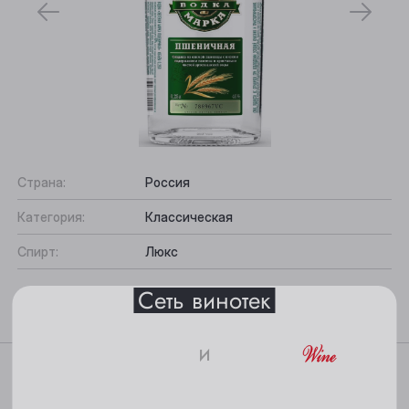
Выберите ваш город
Страна:
Россия
Анжеро-Судженск
Категория:
Классическая
Барнаул
Спирт:
Люкс
Белово
Сеть винотек
Берёзовский
Бийск
и
Характеристики
18+
Кемерово