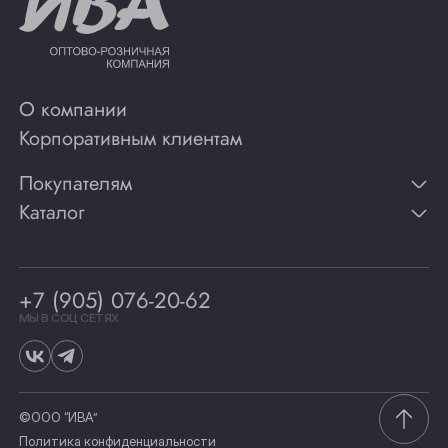
О компании
Корпоративным клиентам
Покупателям
Каталог
Контакты
Публикации
Вино
Способы оплаты
Игристые вина
Гарантии
Коньяк
+7 (905) 076-20-62
Программа лояльности
Виски
Винотеки
МЫ В СОЦ СЕТЯХ
Гастрономия
©ООО “ИВА”
Политика конфиденциальности