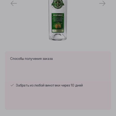
Способы получения заказа
Выберите ваш город
Забрать из любой винотеки через 10 дней
Анжеро-Судженск
Барнаул