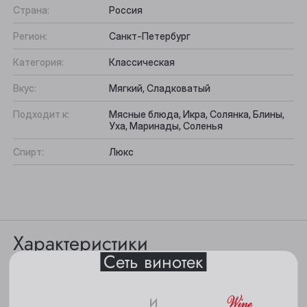
Страна:
Россия
Регион:
Санкт-Петербург
Категория:
Классическая
Вкус:
Мягкий, Сладковатый
Подходит к:
Мясные блюда, Икра, Солянка, Блины,
Уха, Маринады, Соленья
Выберите ваш город
Спирт:
Люкс
Анжеро-Судженск
Барнаул
Характеристики
Белово
Сеть винотек
Берёзовский
Цвет: кристально-прозрачного цвета.
Бийск
и