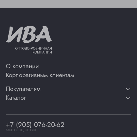
О компании
Корпоративным клиентам
Покупателям
Каталог
Контакты
Публикации
Вино
Способы оплаты
Игристые вина
Гарантии
Коньяк
+7 (905) 076-20-62
Программа лояльности
Виски
Винотеки
МЫ В СОЦ СЕТЯХ
Гастрономия