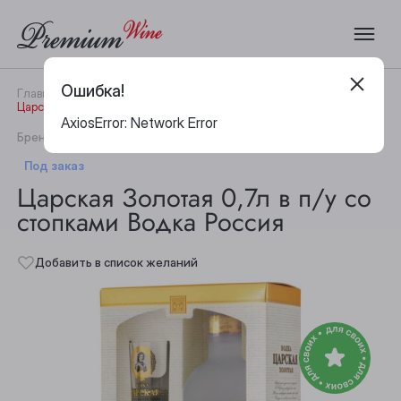
Ошибка!
Главная
Каталог
Водка
Царская Золотая 0,7л в п/у со стопками Водка Россия
AxiosError: Network Error
|
Бренд:
Царская
Артикул:
27812
Под заказ
Царская Золотая 0,7л в п/у со
стопками Водка Россия
Добавить в список желаний